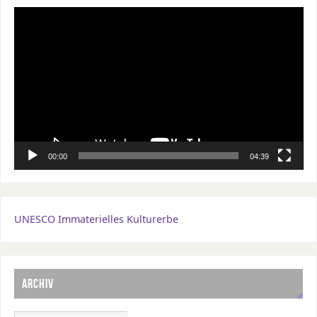
Video-
Player
00:00
04:39
UNESCO Immaterielles Kulturerbe
ARCHIV