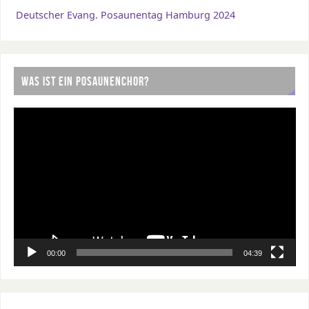
Deutscher Evang. Posaunentag Hamburg 2024
WAS IST EIN POSAUNENCHOR?
Video-
Player
00:00
04:39