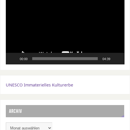
Video-
Player
00:00
04:39
UNESCO Immaterielles Kulturerbe
ARCHIV