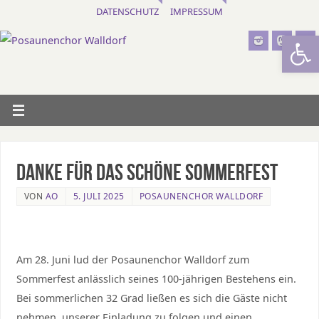
DATENSCHUTZ
IMPRESSUM
Werkzeugl
Danke für das schöne Sommerfest
VON
AO
5. JULI 2025
POSAUNENCHOR WALLDORF
Am 28. Juni lud der Posaunenchor Walldorf zum
Sommerfest anlässlich seines 100-jährigen Bestehens ein.
Bei sommerlichen 32 Grad ließen es sich die Gäste nicht
nehmen, unserer Einladung zu folgen und einen