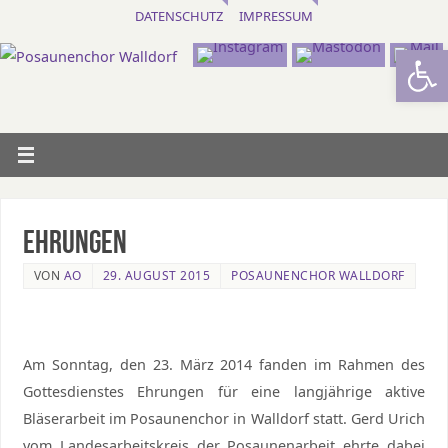
DATENSCHUTZ
IMPRESSUM
Werkzeugl
Ehrungen
VON
AO
29. AUGUST 2015
POSAUNENCHOR WALLDORF
Am Sonntag, den 23. März 2014 fanden im Rahmen des
Gottesdienstes Ehrungen für eine langjährige aktive
Bläserarbeit im Posaunenchor in Walldorf statt. Gerd Urich
vom Landesarbeitskreis der Posaunenarbeit ehrte dabei