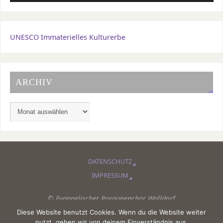
UNESCO Immaterielles Kulturerbe
ARCHIV
DATENSCHUTZ
IMPRESSUM
© Evangelischer Posaunenchor Walldorf
Diese Website benutzt Cookies. Wenn du die Website weiter
PRÄSENTIERT VON
PARABOLA
&
WORDPRESS.
nutzt, gehen wir von deinem Einverständnis aus.