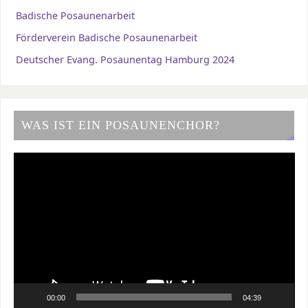
Badische Posaunenarbeit
Förderverein Badische Posaunenarbeit
Deutscher Evang. Posaunentag Hamburg 2024
WAS IST EIN POSAUNENCHOR?
Video-
Player
00:00
04:39