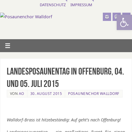
DATENSCHUTZ
IMPRESSUM
Werkzeugl
Landesposaunentag in Offenburg, 04.
und 05. Juli 2015
VON
AO
30. AUGUST 2015
POSAUNENCHOR WALLDORF
Walldorf-Brass ist hitzebeständig: Auf geht’s nach Offenburg!
Landesposaunentag – ein großartiges Event für einen