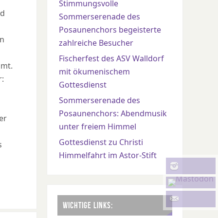
Stimmungsvolle
nd
Sommerserenade des
Posaunenchors begeisterte
en
zahlreiche Besucher
Fischerfest des ASV Walldorf
hmt.
mit ökumenischem
:
Gottesdienst
Sommerserenade des
Posaunenchors: Abendmusik
er
unter freiem Himmel
Gottesdienst zu Christi
s
Himmelfahrt im Astor-Stift
WICHTIGE LINKS: