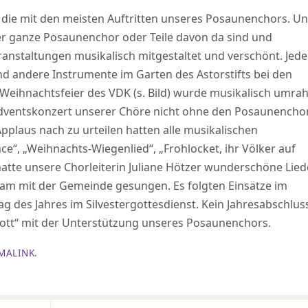
 die mit den meisten Auftritten unseres Posaunenchors. U
er ganze Posaunenchor oder Teile davon da sind und
anstaltungen musikalisch mitgestaltet und verschönt. Jed
d andere Instrumente im Garten des Astorstifts bei den
Weihnachtsfeier des VDK (s. Bild) wurde musikalisch umra
dventskonzert unserer Chöre nicht ohne den Posaunenchor
pplaus nach zu urteilen hatten alle musikalischen
e“, „Weihnachts-Wiegenlied“, „Frohlocket, ihr Völker auf
hatte unsere Chorleiterin Juliane Hötzer wunderschöne Lied
sam mit der Gemeinde gesungen. Es folgten Einsätze im
g des Jahres im Silvestergottesdienst. Kein Jahresabschlus
ott“ mit der Unterstützung unseres Posaunenchors.
MALINK
.