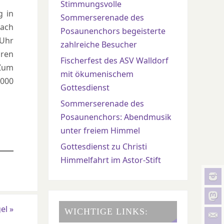
Stimmungsvolle
g in
Sommerserenade des
nach
Posaunenchors begeisterte
 Uhr
zahlreiche Besucher
aren
Fischerfest des ASV Walldorf
 Zum
mit ökumenischem
2000
Gottesdienst
Sommerserenade des
Posaunenchors: Abendmusik
unter freiem Himmel
Gottesdienst zu Christi
Himmelfahrt im Astor-Stift
gel
»
WICHTIGE LINKS: