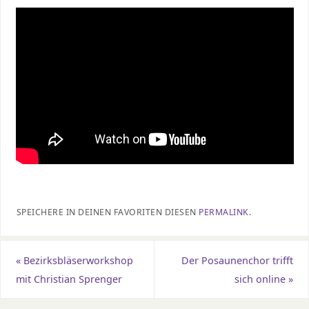
SPEICHERE IN DEINEN FAVORITEN DIESEN
PERMALINK
.
«
Bezirksbläserworkshop
Der Posaunenchor trifft
mit Christian Sprenger
sich online
»