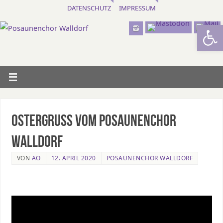
DATENSCHUTZ
IMPRESSUM
Werkzeugl
Ostergruß vom Posaunenchor
Walldorf
VON
AO
12. APRIL 2020
POSAUNENCHOR WALLDORF