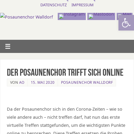
DATENSCHUTZ
IMPRESSUM
Werkzeugl
Der Posaunenchor trifft sich online
VON
AO
15. MAI 2020
POSAUNENCHOR WALLDORF
Da der Posaunenchor sich in den Corona-Zeiten – wie so
viele andere auch – nicht treffen darf, hat nun das erste
virtuelle Treffen stattgefunden, um die wichtigsten Punkte
online zu besprechen. Diese Treffen ersetzen die Proben