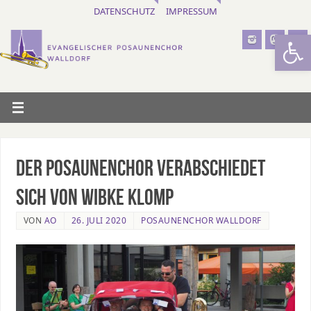
DATENSCHUTZ
IMPRESSUM
Werkzeugl
Der Posaunenchor verabschiedet
sich von Wibke Klomp
VON
AO
26. JULI 2020
POSAUNENCHOR WALLDORF