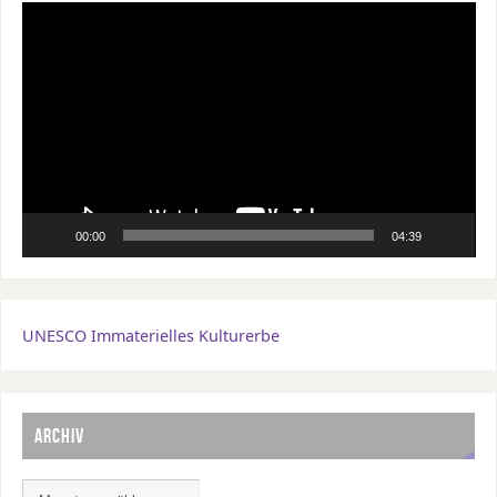
Video-
Player
00:00
04:39
UNESCO Immaterielles Kulturerbe
ARCHIV