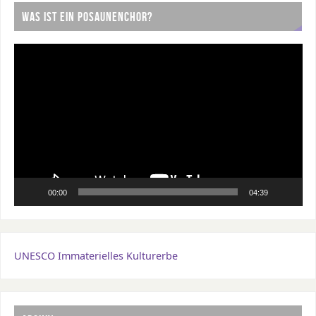
WAS IST EIN POSAUNENCHOR?
Video-
Player
00:00
04:39
UNESCO Immaterielles Kulturerbe