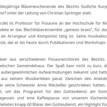
iesjährige Bläserwochenende des Bezirks Südliche Kurp
rf unter der Leitung von Christian Sprenger statt.
r.de) ist Professor für Posaune an der Hochschule für M
ndete er das Blechbläserensemble „genesis brass“, für da
h als Arrangeur und Komponist tätig ist. Seine musikalis
usik, der er bis heute durch Publikationen und Workshops
äser aus verschiedenen Posaunenchören des Bezirks.
gelischen Gemeindehaus. Der Spaß kam nicht zu kurz, 
it außergewöhnlichen Aufwärmübungen bekannt und hatt
e aus seinem Musikerleben parat. Zwischen den Anekd
oder seine Schwester Anne Weckeßer geschrieben hatten
bt, um das Programm für den Gottesdienst am Sonn
ttagessen und eine Kaffeepause von unserem Küchent
iteten knapp 60 Bläser den Gottesdienst, ein Highlight für