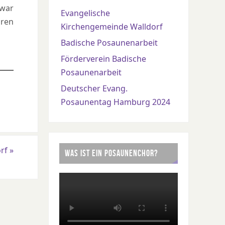
 war
Evangelische
oren
Kirchengemeinde Walldorf
Badische Posaunenarbeit
Förderverein Badische
Posaunenarbeit
Deutscher Evang.
Posaunentag Hamburg 2024
orf
»
WAS IST EIN POSAUNENCHOR?