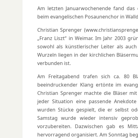
Am letzten Januarwochenende fand das d
beim evangelischen Posaunenchor in Walldo
Christian Sprenger (www.christiansprenge
„Franz Liszt“ in Weimar. Im Jahr 2003 grü
sowohl als künstlerischer Leiter als auc
Wurzeln liegen in der kirchlichen Bläserm
verbunden ist.
Am Freitagabend trafen sich ca. 80 Bl
beeindruckender Klang ertönte im evan
Christian Sprenger machte die Bläser m
jeder Situation eine passende Anekdot
wurden Stücke gespielt, die er selbst 
Samstag wurde wieder intensiv gepro
vorzubereiten. Dazwischen gab es Mi
hervorragend organisiert. Am Sonntag begle