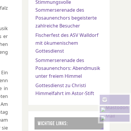
Stimmungsvolle
falz
Sommerserenade des
Posaunenchors begeisterte
zahlreiche Besucher
usik
Fischerfest des ASV Walldorf
s er
mit ökumenischem
chen
Gottesdienst
 eng
Sommerserenade des
Posaunenchors: Abendmusik
 Ein
unter freiem Himmel
denn
Gottesdienst zu Christi
e in
Himmelfahrt im Astor-Stift
oten
. Am
tag
eam
WICHTIGE LINKS:
 sie