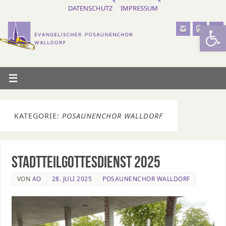
DATENSCHUTZ
IMPRESSUM
Werkzeugl
KATEGORIE:
POSAUNENCHOR WALLDORF
Stadtteilgottesdienst 2025
VON
AO
28. JULI 2025
POSAUNENCHOR WALLDORF