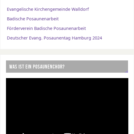
Evangelische Kirchengemeinde Walldorf
Badische Posaunenarbeit
Förderverein Badische Posaunenarbeit
Deutscher Evang. Posaunentag Hamburg 2024
WAS IST EIN POSAUNENCHOR?
Video-
Player