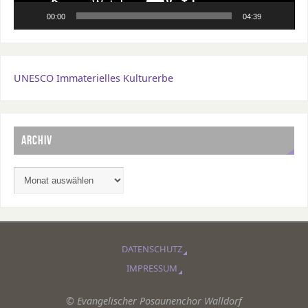
00:00
04:39
UNESCO Immaterielles Kulturerbe
ARCHIV
DATENSCHUTZ
IMPRESSUM
© Evangelischer Posaunenchor Walldorf