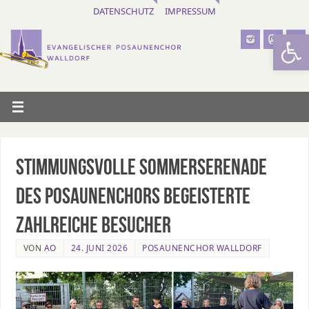
DATENSCHUTZ
IMPRESSUM
Werkzeugl
Stimmungsvolle Sommerserenade
des Posaunenchors begeisterte
zahlreiche Besucher
VON
AO
24. JUNI 2026
POSAUNENCHOR WALLDORF