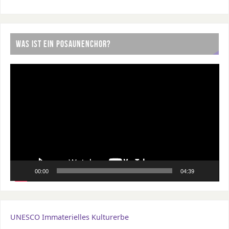
WAS IST EIN POSAUNENCHOR?
Video-
Player
00:00
04:39
UNESCO Immaterielles Kulturerbe