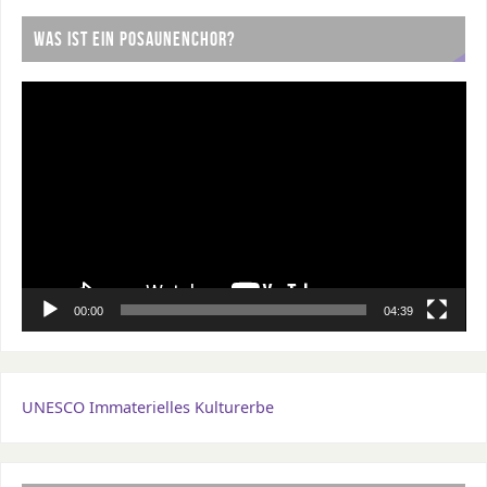
WAS IST EIN POSAUNENCHOR?
Video-
Player
00:00
04:39
UNESCO Immaterielles Kulturerbe