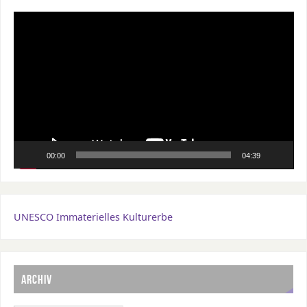
Video-
Player
00:00
04:39
UNESCO Immaterielles Kulturerbe
ARCHIV