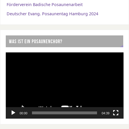
Förderverein Badische Posaunenarbeit
Deutscher Evang. Posaunentag Hamburg 2024
WAS IST EIN POSAUNENCHOR?
Video-
Player
00:00
04:39