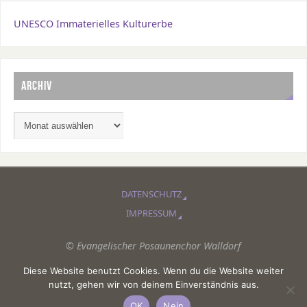
UNESCO Immaterielles Kulturerbe
ARCHIV
DATENSCHUTZ
IMPRESSUM
© Evangelischer Posaunenchor Walldorf
Diese Website benutzt Cookies. Wenn du die Website weiter
PRÄSENTIERT VON
PARABOLA
&
WORDPRESS.
nutzt, gehen wir von deinem Einverständnis aus.
OK
Nein