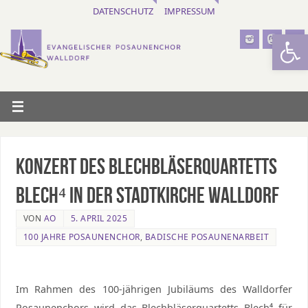
DATENSCHUTZ
IMPRESSUM
Werkzeugl
Konzert des Blechbläserquartetts
Blech⁴ in der Stadtkirche Walldorf
VON
AO
5. APRIL 2025
100 JAHRE POSAUNENCHOR
,
BADISCHE POSAUNENARBEIT
Im Rahmen des 100-jährigen Jubiläums des Walldorfer
Posaunenchors wird das Blechbläserquartetts Blech⁴ für