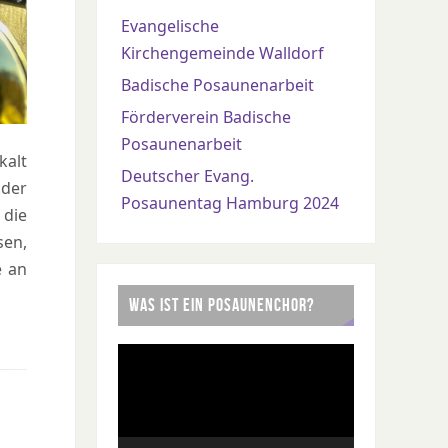
Evangelische
Kirchengemeinde Walldorf
Badische Posaunenarbeit
Förderverein Badische
Posaunenarbeit
kalt
Deutscher Evang.
 der
Posaunentag Hamburg 2024
 die
sen,
e an
WAS IST EIN POSAUNENCHOR?
Video-
Player