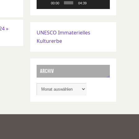
00:00
04:39
024
»
UNESCO Immaterielles
Kulturerbe
ARCHIV