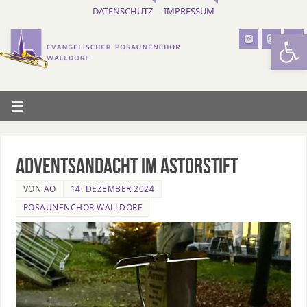
DATENSCHUTZ
IMPRESSUM
Werkzeugl
Adventsandacht im Astorstift
VON
AO
14. DEZEMBER 2024
POSAUNENCHOR WALLDORF