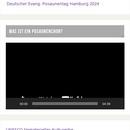
Deutscher Evang. Posaunentag Hamburg 2024
WAS IST EIN POSAUNENCHOR?
Video-
Player
00:00
04:39
UNESCO Immaterielles Kulturerbe